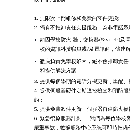
1. 無限次上門維修和免費的零件更換;
2. 獨有不推卸責任支援服務，為非電話
如因學校防火 牆﹑交換器(Switc
校的資訊科技職員或/及電訊商，儘速
徹底負責免學校陷困，絕不會推卸責任 
和提供解決方案；
3. 提供每個學期的電話分機更新﹑重配
4. 提供伺服器硬件定期遙控檢查和預防
態；
5. 提供免費軟件更新﹑伺服器自建防火牆軟
6. 緊急復原服務計劃 — 我們為每位學
嚴重事故，
數據服務中心系統
可即時把備