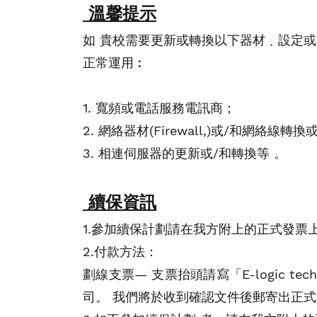
溫馨提示
如 貴校需要更新或轉換以下器材﹑設定或
正常運用︰
1. 寬頻或電話服務電訊商；
2. 網絡器材(Firewall,)或/和網絡線轉
3. 相連伺服器的更新或/和轉換等 。
續保資訊
1.參加​續保計劃請在​我方附上的​正式發票
2.付款方法：​ ​
劃線支票— 支票抬頭請寫「E-logic t
司。 我們將於
收到確認文件後郵寄出
​正