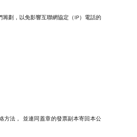
籌劃​，以免影響互聯網協定（IP）電話的
及聯絡方法， 並連同​蓋章的發票副本​寄回本公