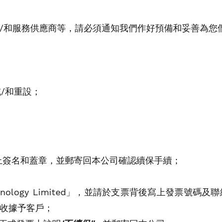
/和服務供應商等，​請必須通知我們作好預備和妥善為您們
換或/和重設；
上​簽名和蓋章，​並​郵​寄回本公司確認續保手續；
echnology Limited」，並請於支票背後寫上發票號碼
式收據予客戶；