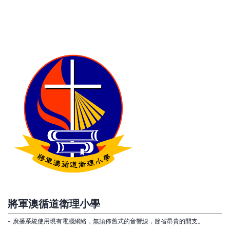
將軍澳循道衛理小學
- 廣播系統使用現有電腦網絡，無須佈舊式的音響線，節省昂貴的開支。